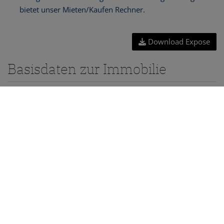
Download Expose
Basisdaten zur Immobilie
Kaufpreis
699.900,00 €
2
Fläche
ca. 127,07 m
Zimmer
4
Preisinformation
Kaufpreis:
699.900,00 €
Betriebskosten:
174,00 €
monatliche Gesamtbelastung:
174,00 €