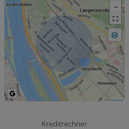
−
Tiles ©
basemap.at
Kreditrechner