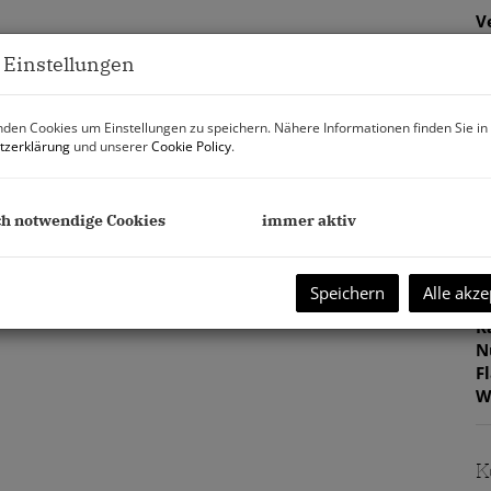
V
2
 Einstellungen
G
G
den Cookies um Einstellungen zu speichern. Nähere Informationen finden Sie in
tzerklärung
und unserer
Cookie Policy
.
B
ch notwendige Cookies
immer aktiv
O
Z
V
Speichern
Alle akze
O
K
N
0,00
F
,00
W
n 20 exklusive, schlüsselfertige Eigentumswohnungen auf
und zeichnet sich durch eine hervorragende Anbindung
K