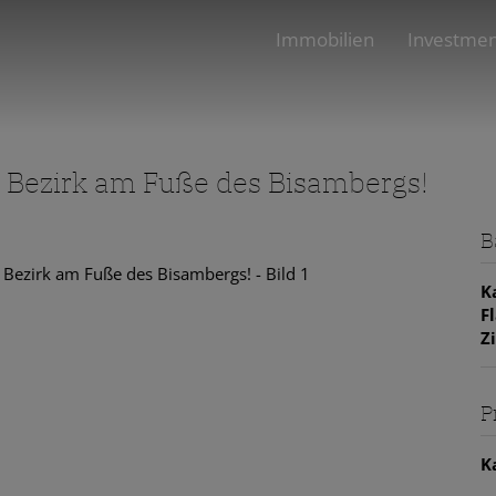
Immobilien
Investme
 Bezirk am Fuße des Bisambergs!
B
K
F
Z
P
K