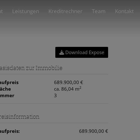
nt
Leistungen
Kreditrechner
Team
Kontakt
Download Expose
asisdaten zur Immobilie
aufpreis
689.900,00 €
2
läche
ca. 86,04 m
immer
3
reisinformation
aufpreis:
689.900,00 €