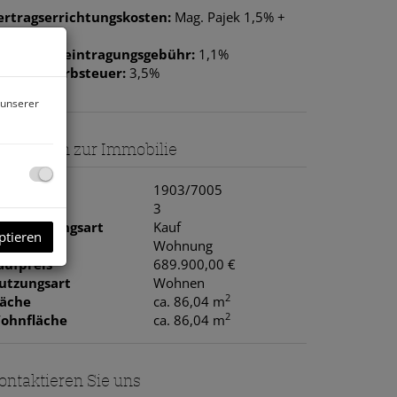
ertragserrichtungskosten:
Mag. Pajek 1,5% +
0% USt
rundbucheintragungsgebühr:
1,1%
runderwerbsteuer:
3,5%
 unserer
asisdaten zur Immobilie
bjektnr.
1903/7005
immer
3
ermarktungsart
Kauf
ptieren
bjektart
Wohnung
aufpreis
689.900,00 €
utzungsart
Wohnen
2
läche
ca. 86,04 m
2
ohnfläche
ca. 86,04 m
ontaktieren Sie uns