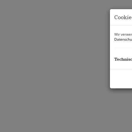
Cookie
Wir verwen
Datenschu
Technis
Beschreibung
Top 1.05 Kaufpreis: schlüsselfertig EUR 689.90
Anleger netto (+20USt ) EUR 641.607
In einer begehrten Lage des 21. Bezirks entstehe
Eigengrund. Das Projekt bietet 27 Garagenplätze 
sowie vielfältige Freizeitmöglichkeiten aus.