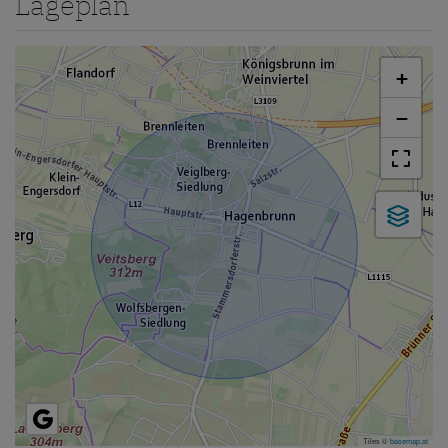
Lageplan
+
−
Tiles ©
basemap.at