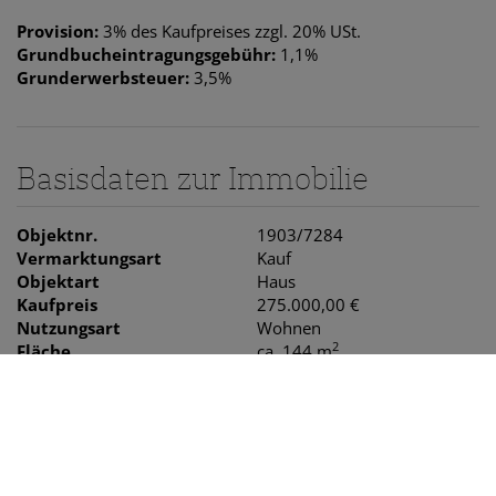
Provision:
3% des Kaufpreises zzgl. 20% USt.
Grundbucheintragungsgebühr:
1,1%
Grunderwerbsteuer:
3,5%
Basisdaten zur Immobilie
Objektnr.
1903/7284
Vermarktungsart
Kauf
Objektart
Haus
Kaufpreis
275.000,00 €
Nutzungsart
Wohnen
2
Fläche
ca. 144 m
2
Grundfläche
ca. 144 m
Kontaktieren Sie uns