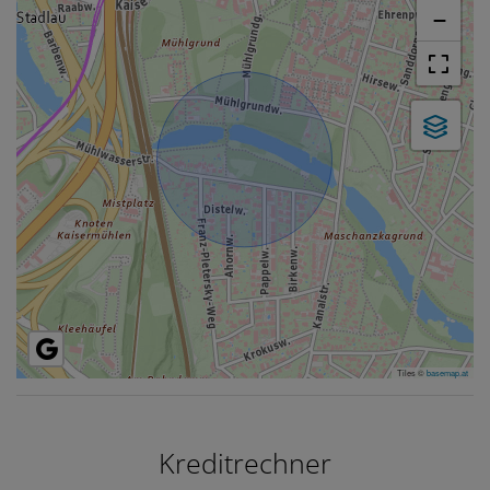
−
Tiles ©
basemap.at
Kreditrechner