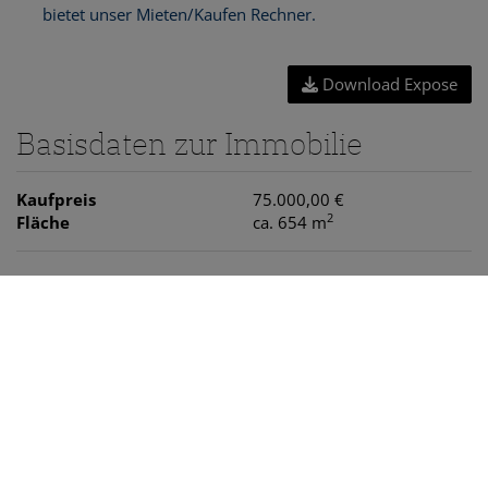
Download Expose
Basisdaten zur Immobilie
Kaufpreis
75.000,00 €
2
Fläche
ca. 654 m
Preisinformation
Kaufpreis:
75.000,00 €
Provision:
3% des Kaufpreises zzgl. 20% USt.
Grundbucheintragungsgebühr:
1,1%
Grunderwerbsteuer:
3,5%