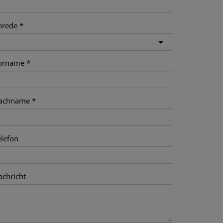
nrede
orname
achname
elefon
achricht