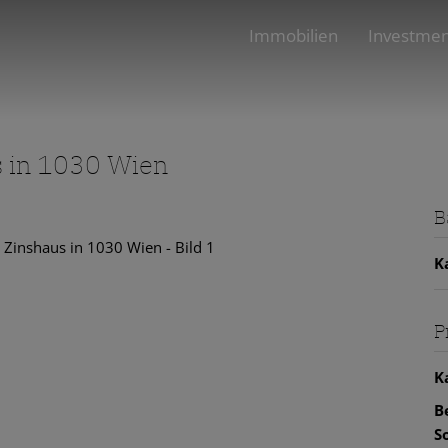
Immobilien
Investme
s in 1030 Wien
B
K
P
K
B
S