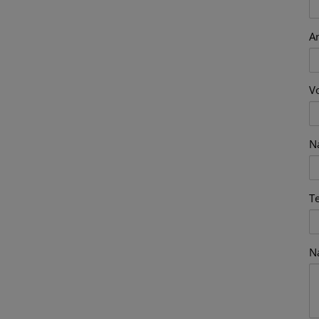
+
A
−
V
N
T
N
Tiles ©
basemap.at