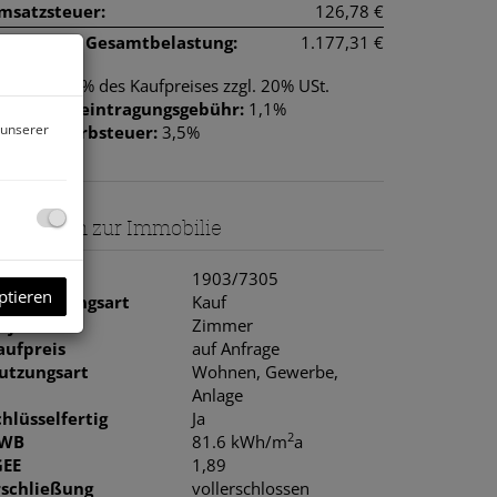
msatzsteuer:
126,78 €
onatliche Gesamtbelastung:
1.177,31 €
rovision:
3% des Kaufpreises zzgl. 20% USt.
rundbucheintragungsgebühr:
1,1%
 unserer
runderwerbsteuer:
3,5%
asisdaten zur Immobilie
bjektnr.
1903/7305
ptieren
ermarktungsart
Kauf
bjektart
Zimmer
aufpreis
auf Anfrage
utzungsart
Wohnen
Gewerbe
Anlage
chlüsselfertig
Ja
2
WB
81.6 kWh/m
a
GEE
1,89
rschließung
vollerschlossen