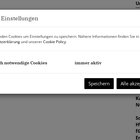
U
m
 Einstellungen
P
G
den Cookies um Einstellungen zu speichern. Nähere Informationen finden Sie in
G
tzerklärung
und unserer
Cookie Policy
.
ch notwendige Cookies
immer aktiv
B
O
Speichern
Alle akze
V
O
K
etung von Gästezimmern verwendet.
N
und saniert.
S
ahn und Schnellbahn Landstraße) ist das Objekt mit den
H
f
E