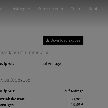
nt
Leistungen
Kreditrechner
Team
Kontakt
Download Expose
asisdaten zur Immobilie
aufpreis
auf Anfrage
reisinformation
aufpreis:
auf Anfrage
etriebskosten:
633,88 €
onstiges:
416,65 €