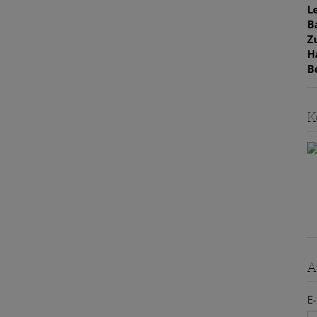
L
e Teilung, je nach geplanten Nutzen vornehmen.
B
Z
H
B
rennte Toiletten
Kabel / Satelliten-TV
Kabelkanäle
K
kett
Satteldach
Schlüsselfertig mit Keller
Stadtblick
net
Wohnküche / offene Küche
A
E-