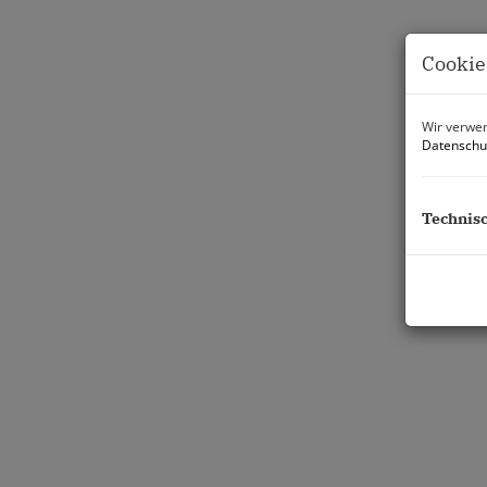
Cookie
Wir verwen
Datenschu
Technis
Beschreibung
Der Zinshausanteil wird als Wohnung und Vermi
Die Räume wurden in mehreren Schritten umbaut 
Durch die ausgezeichnete Lage (200m von der U-B
Öffis gut erreichbar.
Außerdem ist die Innenstadt gut zu erreichen.